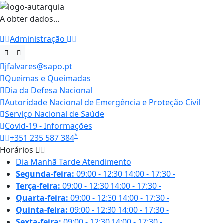
A obter dados...
Administração
jfalvares@sapo.pt
Queimas e Queimadas
Dia da Defesa Nacional
Autoridade Nacional de Emergência e Proteção Civil
Serviço Nacional de Saúde
Covid-19 - Informações
*
+351 235 587 384
Horários
Dia
Manhã
Tarde
Atendimento
Segunda-feira:
09:00 - 12:30
14:00 - 17:30
-
Terça-feira:
09:00 - 12:30
14:00 - 17:30
-
Quarta-feira:
09:00 - 12:30
14:00 - 17:30
-
Quinta-feira:
09:00 - 12:30
14:00 - 17:30
-
Sexta-feira:
09:00 - 12:30
14:00 - 17:30
-