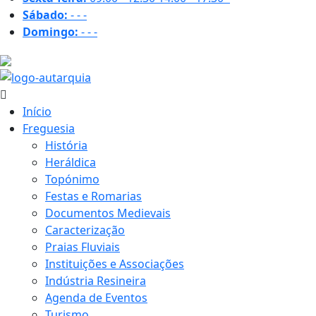
Sábado:
-
-
-
Domingo:
-
-
-
29.3 ºC
Início
Freguesia
História
Heráldica
Topónimo
Festas e Romarias
Documentos Medievais
Caracterização
Praias Fluviais
Instituições e Associações
Indústria Resineira
Agenda de Eventos
Turismo