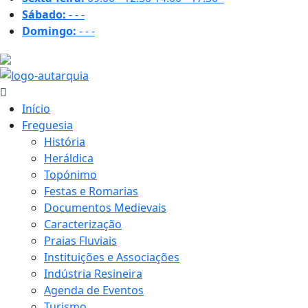
Sábado:
-
-
-
Domingo:
-
-
-
30.4 ºC
Início
Freguesia
História
Heráldica
Topónimo
Festas e Romarias
Documentos Medievais
Caracterização
Praias Fluviais
Instituições e Associações
Indústria Resineira
Agenda de Eventos
Turismo