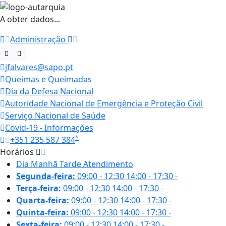
A obter dados...
Administração
jfalvares@sapo.pt
Queimas e Queimadas
Dia da Defesa Nacional
Autoridade Nacional de Emergência e Proteção Civil
Serviço Nacional de Saúde
Covid-19 - Informações
*
+351 235 587 384
Horários
Dia
Manhã
Tarde
Atendimento
Segunda-feira:
09:00 - 12:30
14:00 - 17:30
-
Terça-feira:
09:00 - 12:30
14:00 - 17:30
-
Quarta-feira:
09:00 - 12:30
14:00 - 17:30
-
Quinta-feira:
09:00 - 12:30
14:00 - 17:30
-
Sexta-feira:
09:00 - 12:30
14:00 - 17:30
-