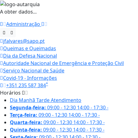
A obter dados...
Administração
jfalvares@sapo.pt
Queimas e Queimadas
Dia da Defesa Nacional
Autoridade Nacional de Emergência e Proteção Civil
Serviço Nacional de Saúde
Covid-19 - Informações
*
+351 235 587 384
Horários
Dia
Manhã
Tarde
Atendimento
Segunda-feira:
09:00 - 12:30
14:00 - 17:30
-
Terça-feira:
09:00 - 12:30
14:00 - 17:30
-
Quarta-feira:
09:00 - 12:30
14:00 - 17:30
-
Quinta-feira:
09:00 - 12:30
14:00 - 17:30
-
Sexta-feira:
09:00 - 12:30
14:00 - 17:30
-