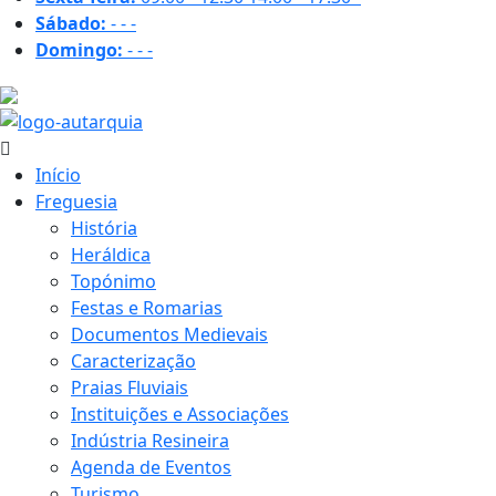
Sábado:
-
-
-
Domingo:
-
-
-
32.2 ºC
Início
Freguesia
História
Heráldica
Topónimo
Festas e Romarias
Documentos Medievais
Caracterização
Praias Fluviais
Instituições e Associações
Indústria Resineira
Agenda de Eventos
Turismo