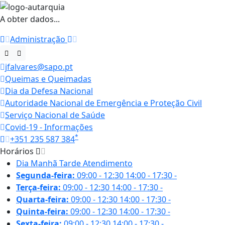
A obter dados...
Administração
jfalvares@sapo.pt
Queimas e Queimadas
Dia da Defesa Nacional
Autoridade Nacional de Emergência e Proteção Civil
Serviço Nacional de Saúde
Covid-19 - Informações
*
+351 235 587 384
Horários
Dia
Manhã
Tarde
Atendimento
Segunda-feira:
09:00 - 12:30
14:00 - 17:30
-
Terça-feira:
09:00 - 12:30
14:00 - 17:30
-
Quarta-feira:
09:00 - 12:30
14:00 - 17:30
-
Quinta-feira:
09:00 - 12:30
14:00 - 17:30
-
Sexta-feira:
09:00 - 12:30
14:00 - 17:30
-