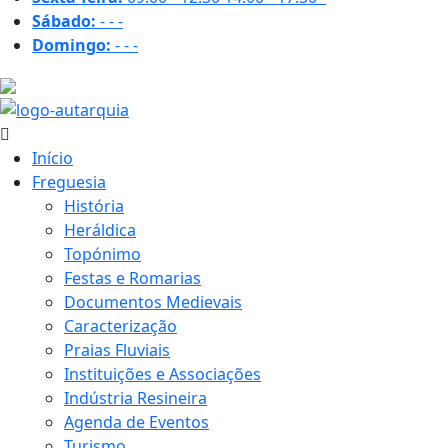
Sábado:
-
-
-
Domingo:
-
-
-
29.7 ºC
Início
Freguesia
História
Heráldica
Topónimo
Festas e Romarias
Documentos Medievais
Caracterização
Praias Fluviais
Instituições e Associações
Indústria Resineira
Agenda de Eventos
Turismo