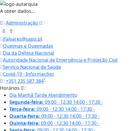
A obter dados...
Administração
jfalvares@sapo.pt
Queimas e Queimadas
Dia da Defesa Nacional
Autoridade Nacional de Emergência e Proteção Civil
Serviço Nacional de Saúde
Covid-19 - Informações
*
+351 235 587 384
Horários
Dia
Manhã
Tarde
Atendimento
Segunda-feira:
09:00 - 12:30
14:00 - 17:30
-
Terça-feira:
09:00 - 12:30
14:00 - 17:30
-
Quarta-feira:
09:00 - 12:30
14:00 - 17:30
-
Quinta-feira:
09:00 - 12:30
14:00 - 17:30
-
Sexta-feira:
09:00 - 12:30
14:00 - 17:30
-