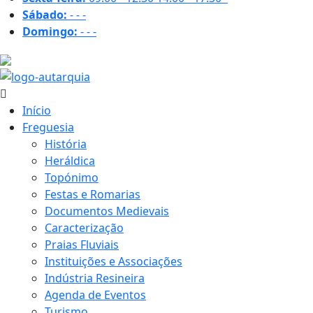
Sábado:
-
-
-
Domingo:
-
-
-
29.7 ºC
Início
Freguesia
História
Heráldica
Topónimo
Festas e Romarias
Documentos Medievais
Caracterização
Praias Fluviais
Instituições e Associações
Indústria Resineira
Agenda de Eventos
Turismo